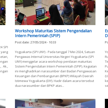
Workshop Maturitas Sistem Pengendalian
E
Intern Pemerintah (SPIP)
D
Post date:
27/05/2024 - 10:33
Po
24 SPI
 yang
Yogyakarta (SPI UNY) - Pada tanggal 7 Mei 2024, Satuan
Y
setan,
Pengawas Internal Universitas Negeri Yogyakarta (SPI
R
engan
UNY) menggelar acara workshop penilaian maturitas
T
 Ak.,
Sistem Pengendalian Intern Pemerintah (SPIP). Kegiatan
P
dengan
ini menghadirkan narasumber dari Badan Pengawasan
K
Keuangan dan Pembangunan (BPKP) Wilayah Daerah
(
Istimewa Yogyakarta (DIY). Hadir dalam acara tersebut
k
dua narasumber dari BPKP atas...
se