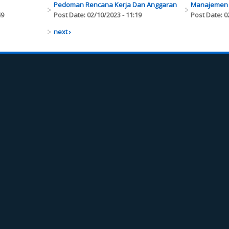
Pedoman Rencana Kerja Dan Anggaran
Manajemen 
49
Post Date:
02/10/2023 - 11:19
Post Date:
0
next ›