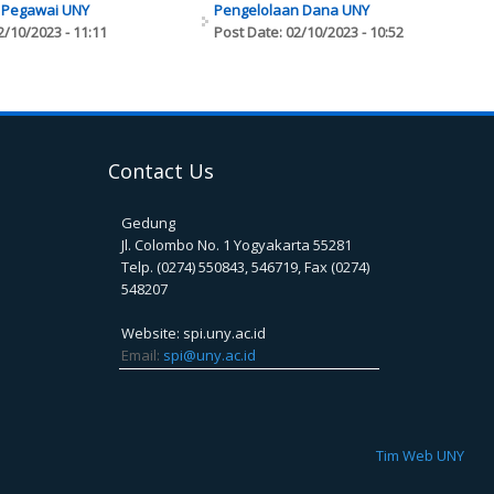
Pegawai UNY
Pengelolaan Dana UNY
2/10/2023 - 11:11
Post Date:
02/10/2023 - 10:52
Contact Us
Gedung
Jl. Colombo No. 1 Yogyakarta 55281
Telp. (0274) 550843, 546719, Fax (0274)
548207
Website: spi.uny.ac.id
Email:
spi@uny.ac.id
Tim Web UNY