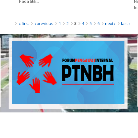
Pada titik...
Ne
In
« first
‹ previous
1
2
3
4
5
6
next ›
last »