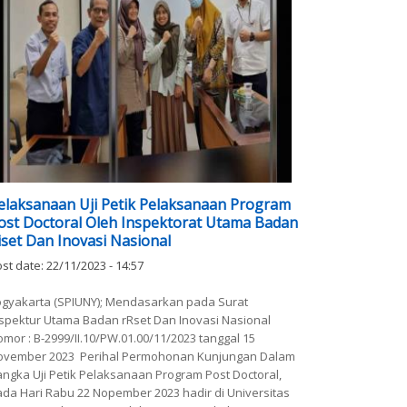
elaksanaan Uji Petik Pelaksanaan Program
ost Doctoral Oleh Inspektorat Utama Badan
iset Dan Inovasi Nasional
st date:
22/11/2023 - 14:57
ogyakarta (SPIUNY); Mendasarkan pada Surat
nspektur Utama Badan rRset Dan Inovasi Nasional
mor : B-2999/II.10/PW.01.00/11/2023 tanggal 15
ovember 2023 Perihal Permohonan Kunjungan Dalam
ngka Uji Petik Pelaksanaan Program Post Doctoral,
da Hari Rabu 22 Nopember 2023 hadir di Universitas