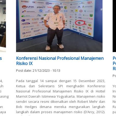
as
Konferensi Nasional Profesional Manajemen
P
Risiko IX
P
R
Post date:
21/12/2023 - 10:13
Po
4,
Pada tanggal 14 sampai dengan 15 Desember 2023,
uh
Ketua dan Sekretaris SPI menghadiri Konferensi
Y
i
Nasional Profesional Manajemen Risiko IX di Hottel
I
masing
Marriot Daerah Istimewa Yogyakarta. Manajemen risiko
No
sendiri secara resmi dikenalkan oleh Robert Mehr dan
N
an
Bob Hedges dimana mereka menguraikan langkah
Ra
paya
langkah dalam proses manajemen risiko (D’Arcy, 2012).
pa